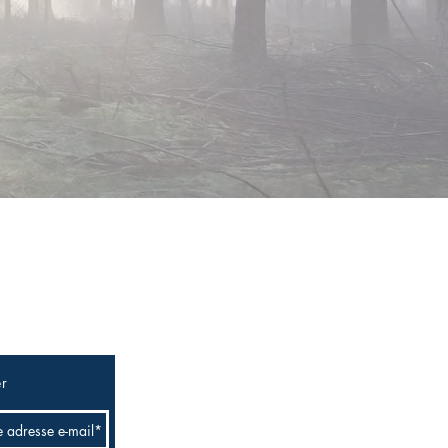
ers informés
er