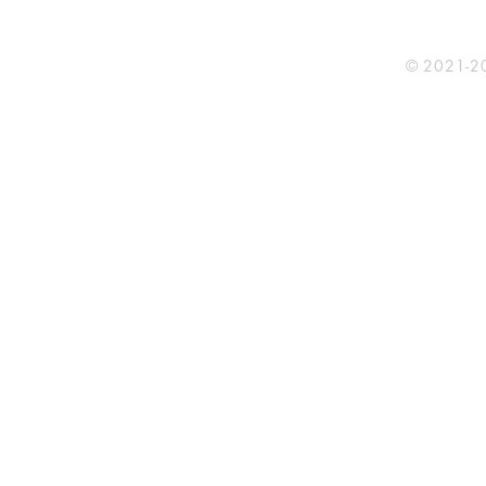
*Toute reproduction du contenu de maison-lect
© 2021-2